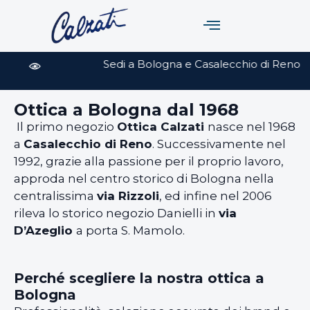
Collezioni
Sedi a Bologna e Casalecchio di Reno
Brand Iconici
Ottica a Bologna dal 1968
Il primo negozio
Ottica Calzati
nasce nel 1968
Scopri
a
Casalecchio di Reno
. Successivamente nel
1992, grazie alla passione per il proprio lavoro,
approda nel centro storico di Bologna nella
centralissima
via Rizzoli
, ed infine nel 2006
rileva lo storico negozio Danielli in
via
D’Azeglio
a porta S. Mamolo.
Perché scegliere la nostra ottica a
Bologna